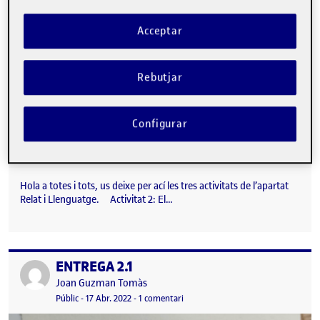
Acceptar
Rebutjar
Configurar
Hola a totes i tots, us deixe per ací les tres activitats de l’apartat
Relat i Llenguatge. Activitat 2: El…
ENTREGA 2.1
Publicat per
Publicat per
Joan Guzman Tomàs
Visibilitat:
Data de publicació
a ENTREGA 2.1
Públic
-
17 Abr. 2022
-
1 comentari