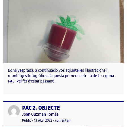
Bona vesprada, a continuació vos adjunte les il·lustracions i
muntatges fotogràfics d’aquesta primera entrefa de la segona
PAC. Pel fet d’estar passant…
PAC 2. OBJECTE
Publicat per
Publicat per
Joan Guzman Tomàs
Visibilitat:
Data de publicació
el PAC 2. OBJECTE
Públic
-
13 Abr. 2022
-
comentari