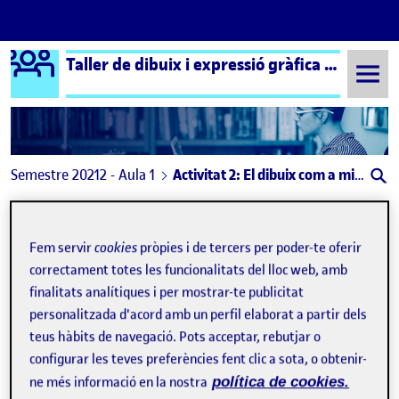
Logo Ágora
Taller de dibuix i expressió gràfica aula 1
Saltar al contingut
Semestre 20212 - Aula 1
Activitat 2: El dibuix com a mitjà d'expressió i narració
Activitat 2: El dibuix com a
mitjà d'expressió i
Fem servir
cookies
pròpies i de tercers per poder-te oferir
correctament totes les funcionalitats del lloc web, amb
narració
finalitats analítiques i per mostrar-te publicitat
personalitzada d'acord amb un perfil elaborat a partir dels
teus hàbits de navegació. Pots acceptar, rebutjar o
PAC2. Lliurament Parcial 2
Publicat per
configurar les teves preferències fent clic a sota, o obtenir-
Publicat per
Joan Guzman Tomàs
ne més informació en la nostra
política de cookies.
Visibilitat:
Data de publicació
a PAC2. Lliurament Parcial 2
Públic
-
27 Abr. 2022
-
2 comentaris