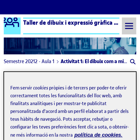
Logo Ágora
Taller de dibuix i expressió gràfica aula 1
Saltar al contingut
Semestre 20212 - Aula 1
Activitat 1: El dibuix com a mitjà d'observació i representació
Activitat 1: El dibuix com a
mitjà d'observació i
Fem servir
cookies
pròpies i de tercers per poder-te oferir
correctament totes les funcionalitats del lloc web, amb
representació
finalitats analítiques i per mostrar-te publicitat
personalitzada d'acord amb un perfil elaborat a partir dels
PAC1. Segon LLiurament Parcial. Joan Guzman
teus hàbits de navegació. Pots acceptar, rebutjar o
Publicat per
configurar les teves preferències fent clic a sota, o obtenir-
Publicat per
Joan Guzman Tomàs
Visibilitat:
Data de publicació
a PAC1. Segon LLiurament Parcial
Públic
-
29 Març 2022
-
1 comentari
ne més informació en la nostra
política de cookies.