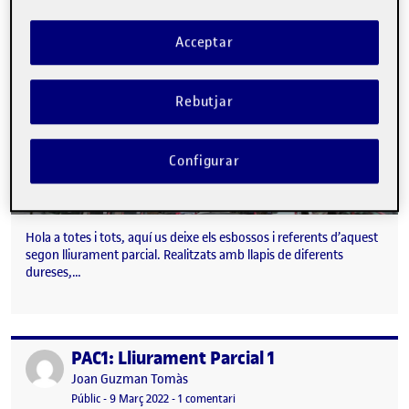
Acceptar
Rebutjar
Configurar
Hola a totes i tots, aquí us deixe els esbossos i referents d’aquest
segon lliurament parcial. Realitzats amb llapis de diferents
dureses,…
PAC1: Lliurament Parcial 1
Publicat per
Publicat per
Joan Guzman Tomàs
Visibilitat:
Data de publicació
29 març, 2022 4:36 pm
a PAC1: Lliurament Parcial 1
Públic
-
9 Març 2022
-
1 comentari