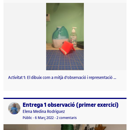
Activitat 1: El dibuix com a mitjà d'observació i representació …
Entrega 1 observació (primer exercici)
Publicat per
Publicat per
Elena Medina Rodriguez
Visibilitat:
Data de publicació
a Entrega 1 observació (primer exe
Públic
-
6 Març 2022
-
2 comentaris