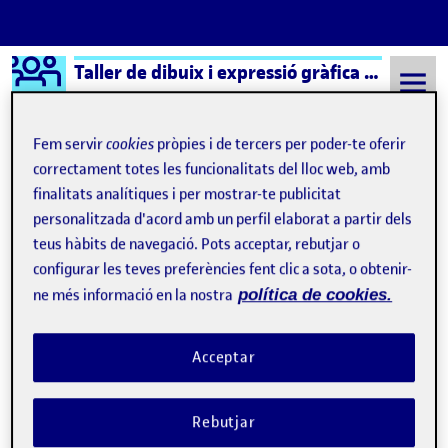
Logo Ágora
Taller de dibuix i expressió gràfica aula 1
Saltar al contingut
Fem servir
cookies
pròpies i de tercers per poder-te oferir
correctament totes les funcionalitats del lloc web, amb
finalitats analítiques i per mostrar-te publicitat
Semestre 20212 - Aula 1
Pràctica: El dibuix expandit
personalitzada d'acord amb un perfil elaborat a partir dels
Pràctica: El dibuix
teus hàbits de navegació. Pots acceptar, rebutjar o
configurar les teves preferències fent clic a sota, o obtenir-
expandit
ne més informació en la nostra
política de cookies.
Pràctica: El Dibuix Expandit. Lliurament 1
Publicat per
Acceptar
Publicat per
Joan Guzman Tomàs
Visibilitat:
Data de publicació
a Pràctica: El Dibuix Expandit. Ll
Públic
-
15 Maig 2022
-
2 comentaris
Rebutjar