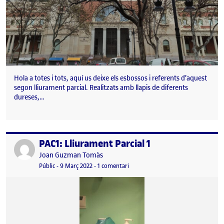
Hola a totes i tots, aquí us deixe els esbossos i referents d’aquest
segon lliurament parcial. Realitzats amb llapis de diferents
dureses,…
PAC1: Lliurament Parcial 1
Publicat per
Publicat per
Joan Guzman Tomàs
Visibilitat:
Data de publicació
29 març, 2022 4:36 pm
a PAC1: Lliurament Parcial 1
Públic
-
9 Març 2022
-
1 comentari