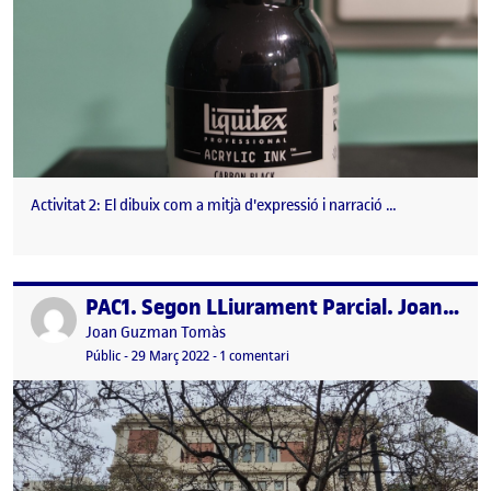
Activitat 2: El dibuix com a mitjà d'expressió i narració …
PAC1. Segon LLiurament Parcial. Joan Guzman
Publicat per
Publicat per
Joan Guzman Tomàs
Visibilitat:
Data de publicació
a PAC1. Segon LLiurament Parcial
Públic
-
29 Març 2022
-
1 comentari