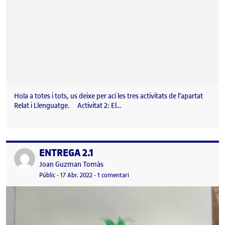
Hola a totes i tots, us deixe per ací les tres activitats de l’apartat
Relat i Llenguatge. Activitat 2: El…
ENTREGA 2.1
Publicat per
Publicat per
Joan Guzman Tomàs
Visibilitat:
Data de publicació
a ENTREGA 2.1
Públic
-
17 Abr. 2022
-
1 comentari