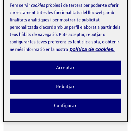
Fem servir
cookies
pròpies i de tercers per poder-te oferir
correctament totes les funcionalitats del lloc web, amb
finalitats analítiques i per mostrar-te publicitat
personalitzada d'acord amb un perfil elaborat a partir dels
teus hàbits de navegació. Pots acceptar, rebutjar o
configurar les teves preferències fent clic a sota, o obtenir-
ne més informació en la nostra
política de cookies.
Porte des de fa un temps veient com funciona la difusió d’obres
gràfiques dins del món universitari reivindicatiu del País Valencià.
En…
Acceptar
Rebutjar
PAC2. Lliurament Parcial 2
Publicat per
Publicat per
Joan Guzman Tomàs
Visibilitat:
Data de publicació
a PAC2. Lliurament Parcial 2
Configurar
Públic
-
27 Abr. 2022
-
2 comentaris