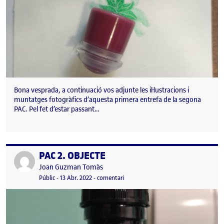
Bona vesprada, a continuació vos adjunte les il·lustracions i
muntatges fotogràfics d’aquesta primera entrefa de la segona
PAC. Pel fet d’estar passant…
PAC 2. OBJECTE
Publicat per
Publicat per
Joan Guzman Tomàs
Visibilitat:
Data de publicació
el PAC 2. OBJECTE
Públic
-
13 Abr. 2022
-
comentari