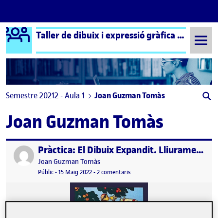
Logo Ágora
Taller de dibuix i expressió gràfica aula 1
Saltar al contingut
Semestre 20212 - Aula 1
Joan Guzman Tomàs
Joan Guzman Tomàs
Pràctica: El Dibuix Expandit. Lliurament 1
Publicat per
Publicat per
Joan Guzman Tomàs
Visibilitat:
Data de publicació
a Pràctica: El Dibuix Expandit. Ll
Públic
-
15 Maig 2022
-
2 comentaris