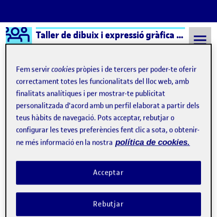
Logo Ágora
Taller de dibuix i expressió gràfica aula 1
Saltar al contingut
Fem servir
cookies
pròpies i de tercers per poder-te oferir
correctament totes les funcionalitats del lloc web, amb
finalitats analítiques i per mostrar-te publicitat
Semestre 20212 - Aula 1
9 Març, 2022
personalitzada d'acord amb un perfil elaborat a partir dels
9 Març, 2022
teus hàbits de navegació. Pots acceptar, rebutjar o
configurar les teves preferències fent clic a sota, o obtenir-
ne més informació en la nostra
política de cookies.
PAC1: Lliurament Parcial 1
Publicat per
Publicat per
Joan Guzman Tomàs
Visibilitat:
Data de publicació
29 març, 2022 4:36 pm
a PAC1: Lliurament Parcial 1
Públic
-
9 Març 2022
-
1 comentari
Acceptar
Rebutjar